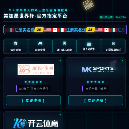
language
中文简体
网站首页
404 error
糟糕,页面找不到了
品牌介绍
可能的原因是
产品中心
网站可能在进行维护或者出现了程序问题。
秒自动跳转到首页
空间展示
回到首页
招商加盟
新闻资讯
人才招聘