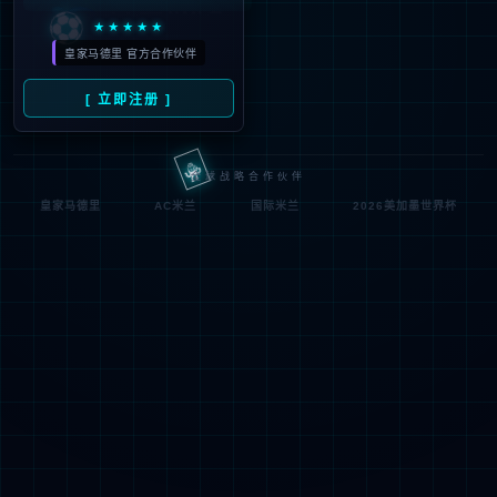
联系我们
全国销售热线 7*24小时
4001816818
1007884230@qq.com
业务对接邮箱
8
1007884230@qq.com
公司地址
广东省佛山市龙江镇325国道102号MILE体育家居总
1007884230@qq.com
部
4001816818
9
4001816818
Copyright © 2024 佛山市顺德区MILE体育家具有限公司 All
rights reserved.